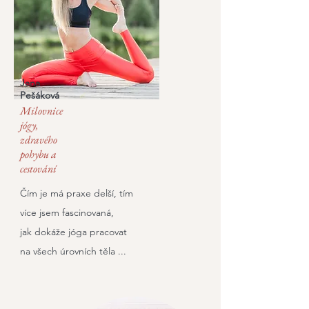
Jana
Pešáková
Milovnice
jógy,
zdravého
pohybu a
cestování
Čím je má praxe delší, tím
více jsem fascinovaná,
jak dokáže jóga pracovat
na všech úrovních těla ...