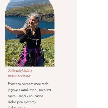
Šárka
Furda
Ztělesněný klid a
radost ze života
Přestože nemám moc ráda
jógové škatulkování, nejbližší
mému srdci v současné
době jsou systémy
Čakrajógy a ...