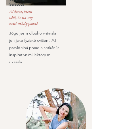
Salavová
Máma, která
věří, že na sny
není nikdy pozdě
Jógu jsem dlouho vnímala
jen jako fyzické cvičení. Až
pravidelná praxe a setkání s
inspirativními lektory mi
ukázaly ...