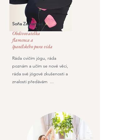
Soňa Zemanová
Obdivovatelka
flamenca a
španělského pura vida
Ráda cvičím jógu, ráda
poznám a učím se nové věci,
ráda své jógové zkušenosti a
znalosti předávám ...