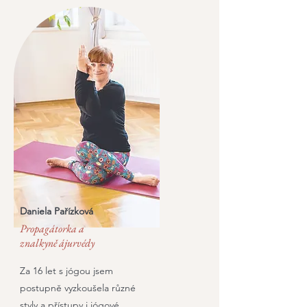
Daniela Pařízková
Propagátorka a
znalkyně ájurvédy
Za 16 let s jógou jsem
postupně vyzkoušela různé
styly a přístupy i jógové