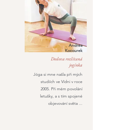
Andrea
Kocourek
Doslova rozlítaná
jogínka
Jóga si mne našla při mých
studiích ve Vídni v roce
2005. Při mém povolání
letušky, a s tím spojené
objevování světa ...