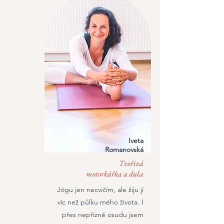
Iveta
Romanovská
Tvořivá
motorkářka a dula
Jógu jen necvičím, ale žiju jí
víc než půlku mého života. I
přes nepřízně osudu jsem