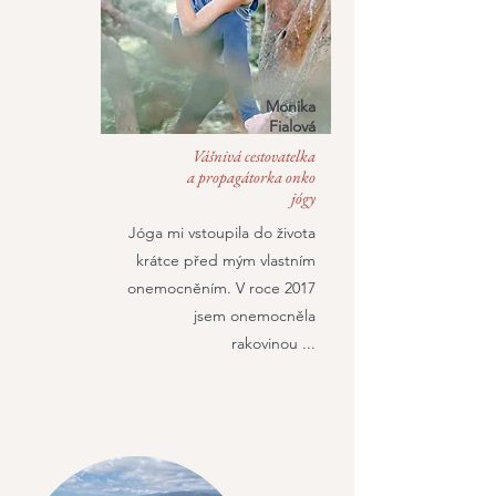
Monika
Fialová
Vášnivá c
estovatelka
a propagátorka onko
jógy
Jóga mi vstoupila do života
krátce před mým vlastním
onemocněním. V roce 2017
jsem onemocněla
rakovinou ...