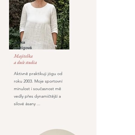
Lenka
Lustigová
Majitelka
a duše studia
Aktivně praktikuji jógu od
roku 2003. Moje sportovní
minulost i současnost mě
vedly přes dynamičtější a
silové ásany ...