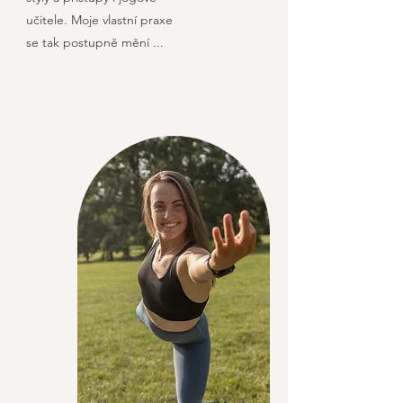
učitele. Moje vlastní praxe
se tak postupně mění ...