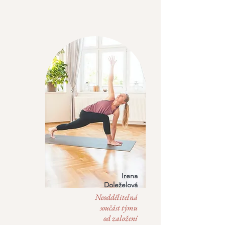
Irena
Doleželová
Neoddělitelná
součást týmu
od založení