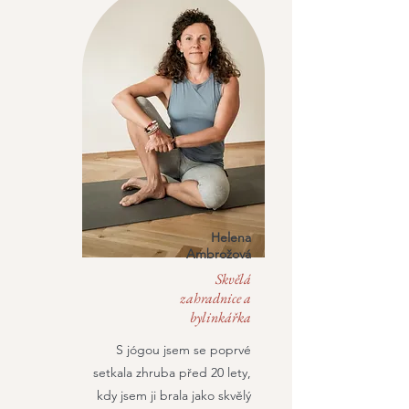
Helena
Ambrožová
Skvělá
zahradnice a
bylinkářka
S jógou jsem se poprvé
setkala zhruba před 20 lety,
kdy jsem ji brala jako skvělý