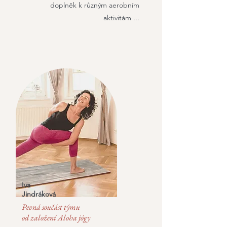
doplněk k různým aerobním
aktivitám ...
Iva
Jindráková
Pevná součást týmu
od založení Aloha jógy