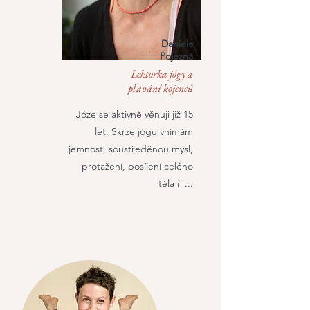
Daniela
Pojezná
Lektorka jógy a
plavání kojenců
Józe se aktivně věnuji již 15
let. Skrze jógu vnímám
jemnost, soustředěnou mysl,
protažení, posílení celého
těla i ...