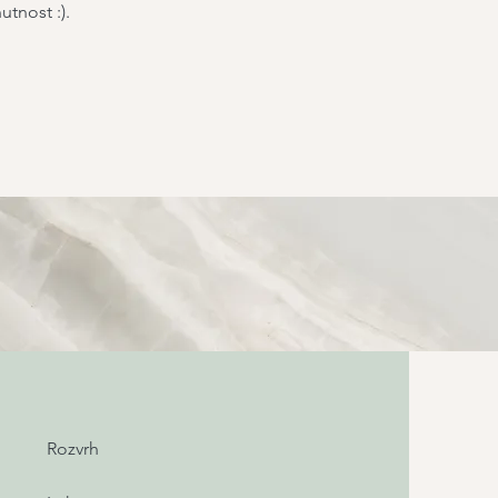
tnost :).
Rozvrh