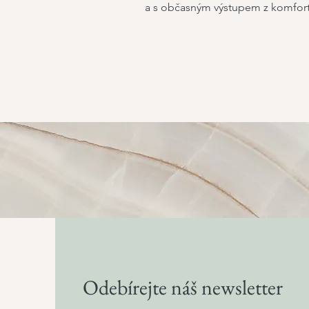
a s občasným výstupem z komfortní
Odebírejte náš newsletter