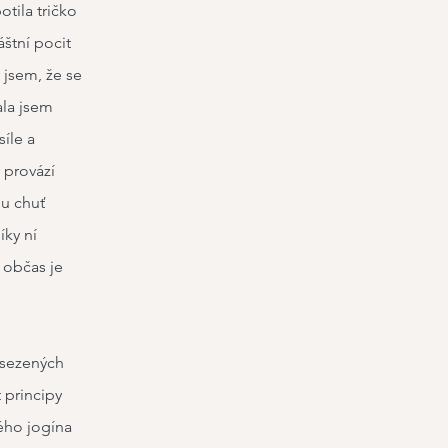
tila tričko
áštní pocit
 jsem, že se
ala jsem
íle a
 provází
ou chuť
íky ní
 občas je
osezených
 principy
ého jogína