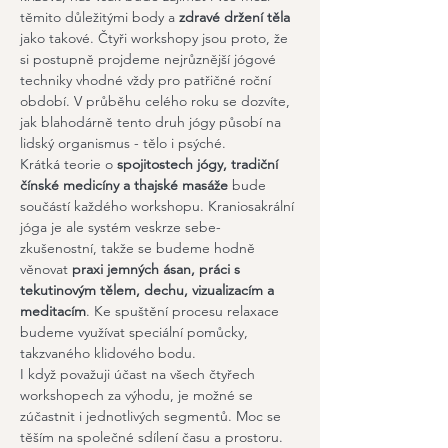
těmito důležitými body a 
zdravé držení těla
jako takové. Čtyři workshopy jsou proto, že 
si postupně projdeme nejrůznější jógové 
techniky vhodné vždy pro patřičné roční 
období. V průběhu celého roku se dozvíte, 
jak blahodárně tento druh jógy působí na 
lidský organismus - tělo i psýché.
Krátká teorie o 
spojitostech jógy, tradiční 
čínské medicíny a thajské masáže
 bude 
součástí každého workshopu. Kraniosakrální 
jóga je ale systém veskrze sebe-
zkušenostní, takže se budeme hodně 
věnovat 
praxi jemných ásan, práci s 
tekutinovým tělem, dechu, vizualizacím a 
meditacím
. Ke spuštění procesu relaxace 
budeme využívat speciální pomůcky, 
takzvaného klidového bodu.
I když považuji účast na všech čtyřech 
workshopech za výhodu, je možné se 
zúčastnit i jednotlivých segmentů. Moc se 
těším na společné sdílení času a prostoru.