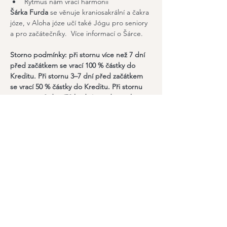
Rytmus nám vrací harmonii
Šárka Furda
 se věnuje kraniosakrální a čakra 
józe, v Aloha józe učí také Jógu pro seniory 
a pro začátečníky.  
Více informací
 o Šárce.
Storno podmínky: při stornu více než 7 dní 
před začátkem se vrací 100 % částky do 
Kreditu. Při stornu 3–7 dní před začátkem 
se vrací 50 % částky do Kreditu. Při stornu 
méně než 3 dny (72 hodin) před začátkem 
zaniká nárok na jakékoliv vrácení částky. 
Rezervaci může Klient převést na jinou 
osobu.
Sdílet událost