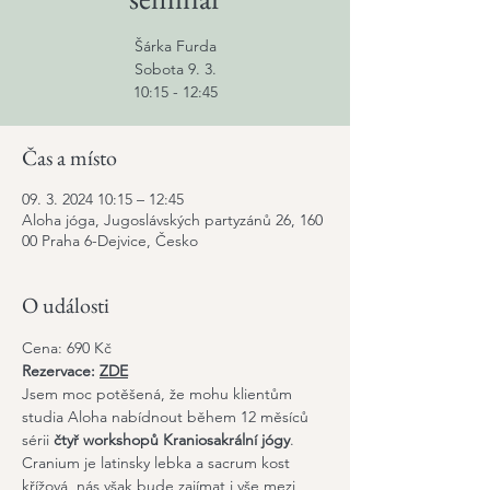
Šárka Furda
Sobota 9. 3.
10:15 - 12:45
Čas a místo
09. 3. 2024 10:15 – 12:45
Aloha jóga, Jugoslávských partyzánů 26, 160
00 Praha 6-Dejvice, Česko
O události
Cena: 690 Kč
Rezervace: 
ZDE
Jsem moc potěšená, že mohu klientům 
studia Aloha nabídnout během 12 měsíců 
sérii 
čtyř workshopů Kraniosakrální jógy
. 
Cranium je latinsky lebka a sacrum kost 
křížová, nás však bude zajímat i vše mezi 