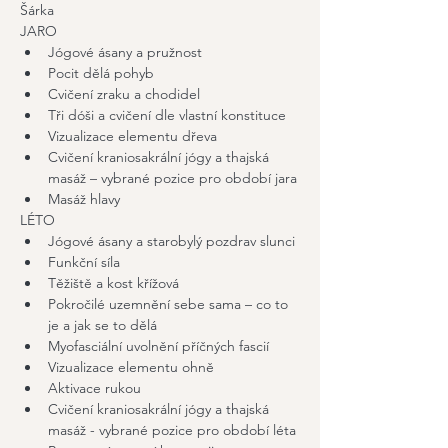
Šárka
JARO
Jógové ásany a pružnost
Pocit dělá pohyb
Cvičení zraku a chodidel
Tři dóši a cvičení dle vlastní konstituce
Vizualizace elementu dřeva
Cvičení kraniosakrální jógy a thajská 
masáž – vybrané pozice pro období jara
Masáž hlavy
LÉTO
Jógové ásany a starobylý pozdrav slunci
Funkční síla
Těžiště a kost křížová
Pokročilé uzemnění sebe sama – co to 
je a jak se to dělá
Myofasciální uvolnění příčných fascií
Vizualizace elementu ohně
Aktivace rukou
Cvičení kraniosakrální jógy a thajská 
masáž - vybrané pozice pro období léta