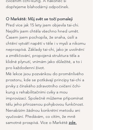
cvičením čchi-kung. A nakonec si 
dopřejeme blahodárný odpočinek.
O Markétě: Můj svět se točí pomaleji
Před více jak 15 lety jsem objevila tai-chi. 
Nejdřív jsem chtěla všechno hned umět. 
Časem jsem pochopila, že snaha, úsilí a 
chtění vytváří napětí v těle i v mysli a nikomu 
neprospívá. Základy tai-chi, jako je uvolnění 
a změkčování, propojená struktura těla a 
klidné plynutí, vnímám jako důležité, a to i 
pro každodenní život.
Mé lekce jsou pozvánkou do proměnlivého 
prostoru, kde se potkávají principy tai-chi a 
prvky z čínského zdravotního cvičení čchi-
kung s rehabilitačními cviky a mou 
improvizací. Společně můžeme připomínat 
tělu jeho přirozenou pohybovou funkčnost. 
Nenabízím žádnou konkrétní metodu ani 
vyučování. Předávám, co cítím, že mně 
samotné prospívá. Více o Markétě 
zde.