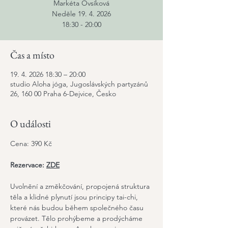
Markéta Ovsíková
Neděle 19. 4. 2026
18:30 - 20:00
Čas a místo
19. 4. 2026 18:30 – 20:00
studio Aloha jóga, Jugoslávských partyzánů
26, 160 00 Praha 6-Dejvice, Česko
O události
Cena: 390 Kč
Rezervace: 
ZDE
Uvolnění a změkčování, propojená struktura 
těla a klidné plynutí jsou principy tai-chi, 
které nás budou během společného času 
provázet. Tělo prohýbeme a prodýcháme 