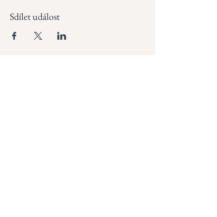
Sdílet událost
Odebírejte náš newsletter
a zůstaňte v obraze
Email
Join