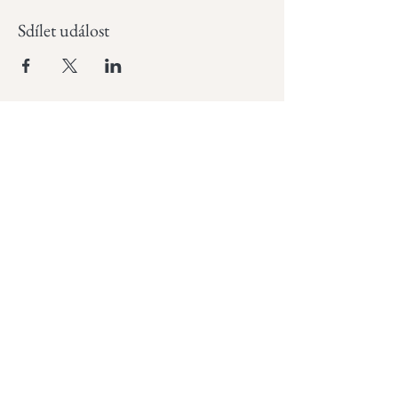
Sdílet událost
Odebírejte náš newsletter
a zůstaňte v obraze
Email
Join