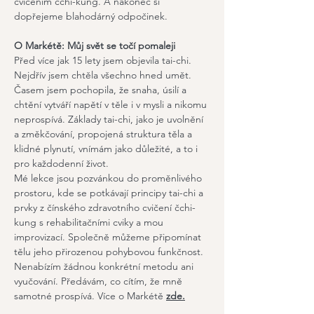
cvičením čchi-kung. A nakonec si 
dopřejeme blahodárný odpočinek.
O Markétě: Můj svět se točí pomaleji
Před více jak 15 lety jsem objevila tai-chi. 
Nejdřív jsem chtěla všechno hned umět. 
Časem jsem pochopila, že snaha, úsilí a 
chtění vytváří napětí v těle i v mysli a nikomu 
neprospívá. Základy tai-chi, jako je uvolnění 
a změkčování, propojená struktura těla a 
klidné plynutí, vnímám jako důležité, a to i 
pro každodenní život.
Mé lekce jsou pozvánkou do proměnlivého 
prostoru, kde se potkávají principy tai-chi a 
prvky z čínského zdravotního cvičení čchi-
kung s rehabilitačními cviky a mou 
improvizací. Společně můžeme připomínat 
tělu jeho přirozenou pohybovou funkčnost. 
Nenabízím žádnou konkrétní metodu ani 
vyučování. Předávám, co cítím, že mně 
samotné prospívá. Více o Markétě 
zde.