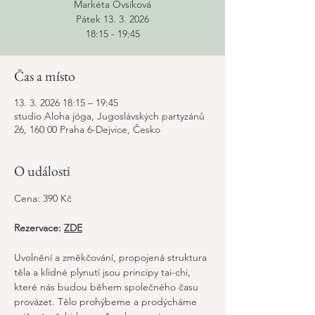
Markéta Ovsíková
Pátek 13. 3. 2026
18:15 - 19:45
Čas a místo
13. 3. 2026 18:15 – 19:45
studio Aloha jóga, Jugoslávských partyzánů
26, 160 00 Praha 6-Dejvice, Česko
O události
Cena: 390 Kč
Rezervace: 
ZDE
Uvolnění a změkčování, propojená struktura 
těla a klidné plynutí jsou principy tai-chi, 
které nás budou během společného času 
provázet. Tělo prohýbeme a prodýcháme 