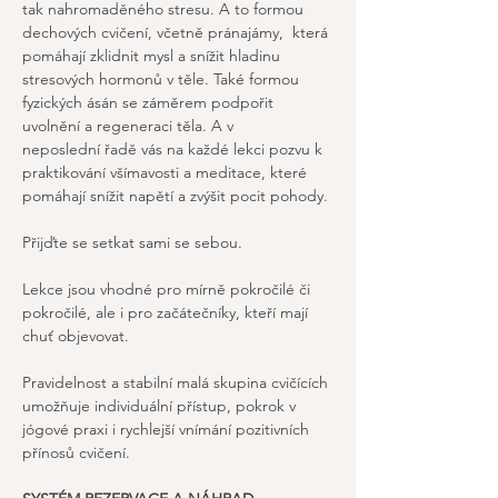
tak nahromaděného stresu. A to formou 
dechových cvičení, včetně pránajámy,  která 
pomáhají zklidnit mysl a snížit hladinu 
stresových hormonů v těle. Také formou 
fyzických ásán se záměrem podpořit 
uvolnění a regeneraci těla. A v 
neposlední řadě vás na každé lekci pozvu k  
praktikování všímavosti a meditace, které 
pomáhají snížit napětí a zvýšit pocit pohody.
Přijďte se setkat sami se sebou.
Lekce jsou vhodné pro mírně pokročilé či 
pokročilé, ale i pro začátečníky, kteří mají 
chuť objevovat.
Pravidelnost a stabilní malá skupina cvičících 
umožňuje individuální přístup, pokrok v 
jógové praxi i rychlejší vnímání pozitivních 
přínosů cvičení.