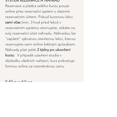
SYSTÉM REZERVACE A NÁHRAD
Rezervace a platba celého kurzu pouze 
online přes rezervační systém s vlastním 
rezervačním účtem. Pokud kurzovou lekci 
sami včas
 (min. 3 hod před lekcí) v 
rezervačním systému stornujete, získáte na 
svůj rezervační účet náhradu. Náhradou lze 
"zaplatit" vybranou otevřenou lekci, kterou 
rezervujete sami online běžným způsobem. 
Náhrady platí ještě 
2 týdny po ukončení 
kurzu
.  V případě uzavření studia v 
důsledku vládních nařízení, kurz pokračuje 
formou online za nezměněnou cenu.
Sdílet událost