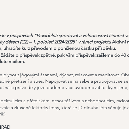
ován v příspěvcích "Pravidelná sportovní a volnočasová činnost 
y dětem (CZ) – 1. pololetí 2024/2025" v rámci projektu
Aktivní
en, uhradíte kurz převodem o poníženou částku příspěvku.
i a žádáte o příspěvek zpětně, pak Vám příspěvek zašleme do 40 
lete mailem.
 plynout jógovými ásanami, dýchat, relaxovat a meditovat. Obn
padné přetížení a stres. Napojovat se na sebe a propojovat se s
možná si právě díky józe budeme více uvědomovat to, kým jsme, a
spektujícím a přátelském, nesoutěživém a nehodnotícím, rados
nic a zkušené lektorky Ireny, která se již dlouhá léta věnuje józe
i:)
HRAD