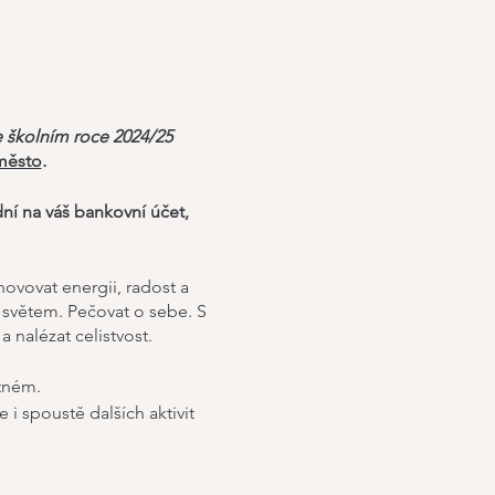
ve školním roce 2024/25
 město
.
dní na váš bankovní účet,
ovovat energii, radost a
e světem. Pečovat o sebe. S
 nalézat celistvost.
tném.
 i spoustě dalších aktivit