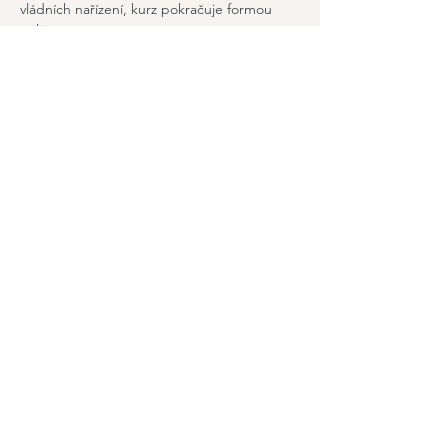
vládních nařízení, kurz pokračuje formou 
online za nezměněnou cenu.
Sdílet událost
Odebírejte náš newsletter
a zůstaňte v obraze
Email
Join