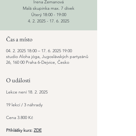
Irena Zemanová
Malá skupinka max. 7 dívek
Úterý 18:00 - 19:00
4. 2. 2025 - 17. 6. 2025
Čas a místo
04. 2. 2025 18:00 – 17. 6. 2025 19:00
studio Aloha jóga, Jugoslávských partyzánů
26, 160 00 Praha 6-Dejvice, Česko
O události
Lekce není 18. 2. 2025
19 lekcí / 3 náhrady
Cena 3.800 Kč
Přihlášky kurz: 
ZDE