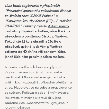
Kurz bude registrován v příspěvcích 
"Pravidelná sportovní a volnočasová činnost 
ve školním roce 2024/25 Praha 6" a 
"Darujeme kroužky dětem (CZ) – 2. pololetí 
2024/2025" v rámci projektu 
Aktivní město
.
Je-li vám příspěvek schválen, uhradíte kurz 
převodem o poníženou částku příspěvku.
Pokud jste již kurz uhradili a žádáte o 
příspěvek zpětně, pak Vám příspěvek 
zašleme do 40 dní na váš bankovní účet, 
jehož číslo nám prosím pošlete mailem.
Na našich setkáních budeme plynout 
jógovými ásanami, dýchat, relaxovat a 
meditovat. Obnovovat energii, radost a 
vnitřní klid. Rozpouštět případné přetížení a 
stres. Napojovat se na sebe a propojovat se 
se světem. Pečovat o sebe. S vnímavostí a 
laskavostí. A možná si právě díky józe 
budeme více uvědomovat to, kým jsme, a 
nalézat celistvost.