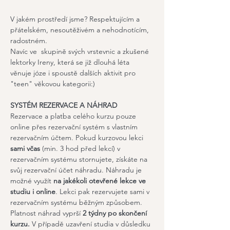
V jakém prostředí jsme? Respektujícím a 
přátelském, nesoutěživém a nehodnotícím, 
radostném.
Navíc ve  skupině svých vrstevnic a zkušené 
lektorky Ireny, která se již dlouhá léta 
věnuje józe i spoustě dalších aktivit pro 
"teen" věkovou kategorii:)
SYSTÉM REZERVACE A NÁHRAD
Rezervace a platba celého kurzu pouze 
online přes rezervační systém s vlastním 
rezervačním účtem. Pokud kurzovou lekci 
sami včas
 (min. 3 hod před lekcí) v 
rezervačním systému stornujete, získáte na 
svůj rezervační účet náhradu. Náhradu je 
možné využít 
na jakékoli otevřené lekce ve 
studiu i online
. Lekci pak rezervujete sami v 
rezervačním systému běžným způsobem. 
Platnost náhrad vyprší 
2 týdny po skončení 
kurzu.
 V případě uzavření studia v důsledku 