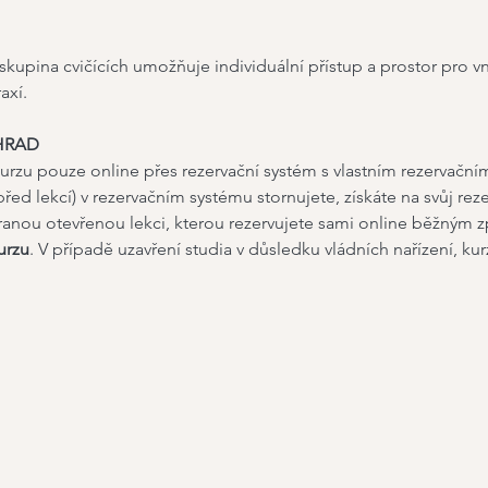
 skupina cvičících umožňuje individuální přístup a prostor pro 
axí.
HRAD
urzu pouze online přes rezervační systém s vlastním rezervačn
před lekcí) v rezervačním systému stornujete, získáte na svůj rez
ranou otevřenou lekci, kterou rezervujete sami online běžným 
urzu
. V případě uzavření studia v důsledku vládních nařízení, ku