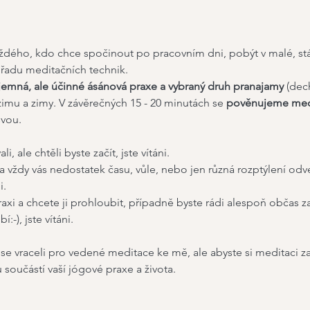
ždého, kdo chce spočinout po pracovním dni, pobýt v malé, stá
 řadu meditačních technik.
jemná, ale účinné ásánová praxe a vybraný druh pranajamy
 (dec
u a zimy. V závěrečných 15 - 20 minutách se 
pověnujeme med
svou.
, ale chtěli byste začít, jste vítáni.
a vždy vás nedostatek času, vůle, nebo jen různá rozptýlení o
i.
xi a chcete ji prohloubit, případně byste rádi alespoň občas za
í:-), jste vítáni.
 vraceli pro vedené meditace ke mě, ale abyste si meditaci zami
součástí vaší jógové praxe a života.