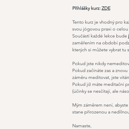
Přihlášky kurz: 
ZDE
Tento kurz je vhodný pro ka
svou jógovou praxi o celou
Součástí každé lekce bude 
zaměřením na období podzim
kterých si můžete vybrat tu 
Pokud jste nikdy nemeditovali
Pokud začínáte zas a znovu 
záměru meditovat, jste vítán
Pokud již máte meditační pra
(účinky se nesčítají, ale násob
Mým záměrem není, abyste se
stane přirozenou a nedílnou 
Namaste,