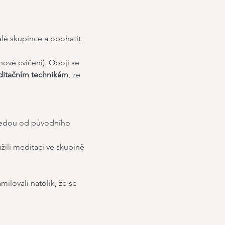
lé skupince a obohatit 
hové cvičení). Obojí se 
itačním technikám
, ze 
dvedou od původního 
žili meditaci ve skupině 
lovali natolik, že se 