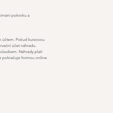
vnímání pokroku a 
ím účtem. Pokud kurzovou 
ervační účet náhradu. 
způsobem. Náhrady platí 
rz pokračuje formou online 