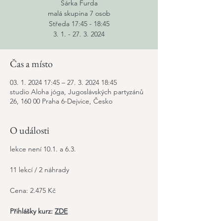
Šárka Furda
malá skupina 7 osob
Středa 17:45 - 18:45
3. 1. - 27. 3. 2024
Čas a místo
03. 1. 2024 17:45 – 27. 3. 2024 18:45
studio Aloha jóga, Jugoslávských partyzánů
26, 160 00 Praha 6-Dejvice, Česko
O události
lekce není 10.1. a 6.3.
11 lekcí / 2 náhrady
Cena: 2.475 Kč
Přihlášky kurz:
ZDE