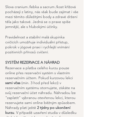
Slova cranium /lebka a sacrum /kost křížová
pocházejí z latiny,
nás však bude zajímat i vše
mezi těmito důležitými body a zdravé držení
těla jako takové. Jedná se o praxe spíše
jemnější, ale s hlubokými účinky.​
Pravidelnost a stabilní malá skupinka
cvičících umožňuje individuální přístup,
pokrok v jógové praxi i rychlejší vnímání
pozitivních přínosů cvičení.
SYSTÉM REZERVACE A NÁHRAD
Rezervace a platba celého kurzu pouze
online přes rezervační systém s vlastním
rezervačním účtem. Pokud kurzovou lekci
sami včas
(min. 3 hod před lekcí) v
rezervačním systému stornujete, získáte na
svůj rezervační účet náhradu. Náhradou lze
"zaplatit" vybranou otevřenou lekci, kterou
rezervujete sami online běžným způsobem.
Náhrady platí ještě
2 týdny po ukončení
kurzu
. V případě uzavření studia v důsledku