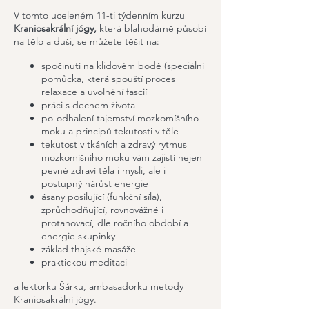
V tomto uceleném 11-ti týdenním kurzu
Kraniosakrální jógy,
která
blahodárně působí
na tělo a duši,
se můžete těšit na:
spočinutí na klidovém bodě (speciální
pomůcka, která spouští proces
relaxace a uvolnění fascií
práci s dechem života
po-odhalení tajemství mozkomíšního
moku a principů tekutosti v těle
tekutost v tkáních a zdravý rytmus
mozkomíšního moku vám zajistí nejen
pevné zdraví těla i mysli, ale i
postupný nárůst energie
ásany posilující (funkční síla),
zprůchodňující, rovnovážné i
protahovací, dle ročního období a
energie skupinky
základ thajské masáže
praktickou meditaci
a lektorku Šárku, ambasadorku metody
Kraniosakrální jógy.