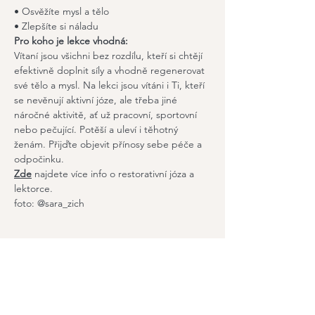
• Osvěžíte mysl a tělo
• Zlepšíte si náladu
Pro koho je lekce vhodná:
Vítaní jsou všichni bez rozdílu, kteří si chtějí 
efektivně doplnit síly a vhodně regenerovat 
své tělo a mysl. Na lekci jsou vítáni i Ti, kteří 
se nevěnují aktivní józe, ale třeba jiné 
náročné aktivitě, ať už pracovní, sportovní 
nebo pečující. Potěší a uleví i těhotný 
ženám. Přijďte objevit přínosy sebe péče a 
odpočinku.
Zde
 najdete více info o restorativní józa a 
lektorce. 
foto: @sara_zich
Sdílet událost