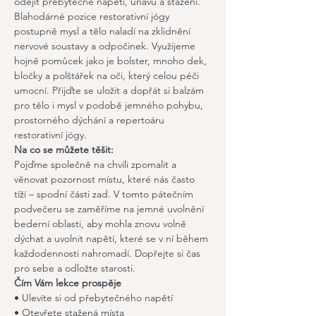
odejít přebytečné napětí, únavu a stažení. 
Blahodárné pozice restorativní jógy 
postupně mysl a tělo naladí na zklidnění 
nervové soustavy a odpočinek. Využijeme 
hojně pomůcek jako je bolster, mnoho dek, 
bločky a polštářek na oči, který celou péči 
umocní. Přijďte se uložit a dopřát si balzám 
pro tělo i mysl v podobě jemného pohybu, 
prostorného dýchání a repertoáru 
restorativní jógy.
Na co se můžete těšit:
Pojďme společně na chvíli zpomalit a 
věnovat pozornost místu, které nás často 
tíží – spodní části zad. V tomto pátečním 
podvečeru se zaměříme na jemné uvolnění 
bederní oblasti, aby mohla znovu volně 
dýchat a uvolnit napětí, které se v ní během 
každodennosti nahromadí. Dopřejte si čas 
pro sebe a odložte starosti.
Čím Vám lekce prospěje
• Ulevíte si od přebytečného napětí
• Otevřete stažená místa