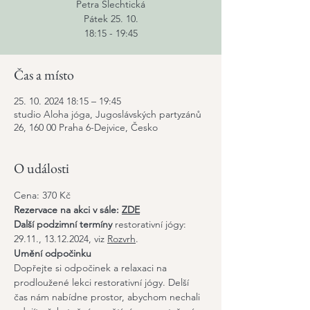
Petra Šlechtická
Pátek 25. 10.
18:15 - 19:45
Čas a místo
25. 10. 2024 18:15 – 19:45
studio Aloha jóga, Jugoslávských partyzánů
26, 160 00 Praha 6-Dejvice, Česko
O události
Cena: 370 Kč
Rezervace na akci v sále: 
ZDE
Další podzimní termíny 
restorativní jógy: 
29.11., 13.12.2024, viz 
Rozvrh
.
Umění odpočinku 
Dopřejte si odpočinek a relaxaci na 
prodloužené lekci restorativní jógy. Delší 
čas nám nabídne prostor, abychom nechali 