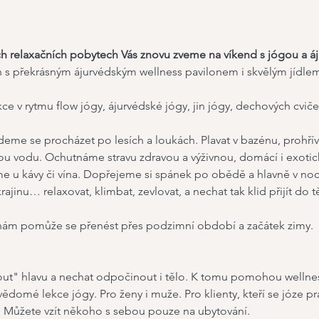
 relaxačních pobytech Vás znovu zveme na víkend s jógou a á
h s překrásným ájurvédským wellness pavilonem i skvělým jídle
kce v rytmu flow jógy, ájurvédské jógy, jin jógy, dechových cviče
eme se procházet po lesích a loukách. Plavat v bazénu, prohříva
u vodu. Ochutnáme stravu zdravou a výživnou, domácí i exotick
 u kávy či vína. Dopřejeme si spánek po obědě a hlavně v noci
inu… relaxovat, klimbat, zevlovat, a nechat tak klid přijít do těl
nám pomůže se přenést přes podzimní období a začátek zimy.
out" hlavu a nechat odpočinout i tělo. K tomu pomohou wellness
domé lekce jógy. Pro ženy i muže. Pro klienty, kteří se józe prav
jí. Můžete vzít někoho s sebou pouze na ubytování.