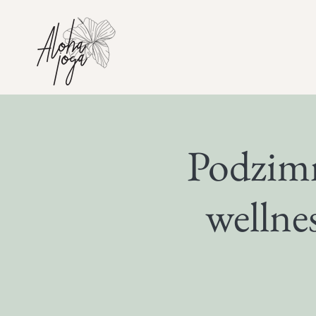
Podzimn
wellne