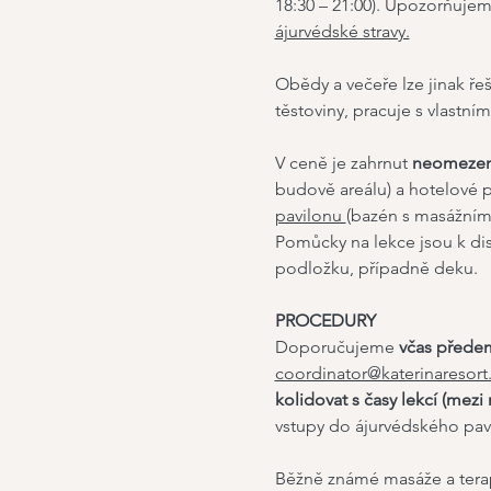
18:30 – 21:00). Upozorňujeme
ájurvédské stravy.
Obědy a večeře lze jinak řeš
těstoviny, pracuje s vlastním
V ceně je zahrnut 
neomezený
budově areálu) a hotelové 
pavilonu 
(bazén s masážními 
Pomůcky na lekce jsou k dis
podložku, případně deku.
PROCEDURY
Doporučujeme 
včas
předem
coordinator@katerinaresort
kolidovat s časy lekcí (mez
vstupy do ájurvédského pavi
Běžně známé masáže a tera