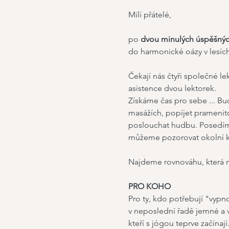
Milí přátelé,
po 
dvou minulých úspěšných
do harmonické oázy v lesíc
Čekají nás čtyři společné le
asistence dvou lektorek.
Získáme čas pro sebe ... Bud
masážích, popíjet pramenito
poslouchat hudbu. Posedíme
můžeme pozorovat okolní kraj
Najdeme rovnováhu, která 
PRO KOHO
Pro ty, kdo potřebují "vypn
v neposlední řadě jemné a vě
kteří s jógou teprve začína