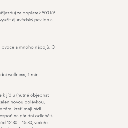
příjezdu) za poplatek 500 Kč
yužít ájurvédský pavilon a 
la, ovoce a mnoho nápojů. O 
dní wellness, 1 min 
 k jídlu (nutné objednat 
 zeleninovou polévkou, 
těm, kteří mají rádi 
spoň na pár dní odlehčit. 
ěd 12:30 – 15:30, večeře 