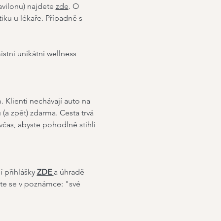
vilonu) najdete 
zde
. O 
ku u lékaře. Případně s 
stní unikátní wellness 
 Klienti nechávají auto na 
 (a zpět) zdarma. Cesta trvá 
čas, abyste pohodlně stihli 
 přihlášky 
ZDE 
a úhradě 
jte se v poznámce: "své 