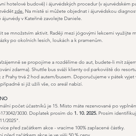
avní hotelové budově) i ájurvédských procedur (v ajurvédském pa
zvědět 
zde.
 Na místě si můžete objednat i ájurvédskou diagnosti
ájurvédy v Kateřině zavolejte Daniele. 
 se množstvím aktivit. Raději mezi jógovými lekcemi využijte mí
házky po okolních lesích, loukách a k pramenům.
 Vzájemně se propojíme a rozdělíme do aut, budete-li mít zájem.
ování zdarma). Shuttle bus sváží klienty od parkoviště do resortu
 z Prahy trvá 2 hod autem/busem. Doporučujeme v pátek vyjet v
případně si již užili vše, co areál nabízí. 
RNO
ální počet účastníků je 15. Místo máte rezervované po vyplnění
04173042/3030. Doplatek prosím do 
1. 10. 2025.
 Prosím identifiku
 11/2025".
 více před začátkem akce - vracíme 100% zaplacené částky.
í před začátkem akce je ve výši 50 % ceny.