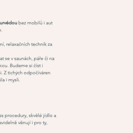
jurvédou 
bez mobilů i aut 
m.
ní, relaxačních technik za 
t se v saunách, páře či na 
ou. Budeme si číst i 
. Z tichých odpočíváren 
a i mysli.
 procedury, skvělé jídlo a 
idelně věnují i pro ty, 