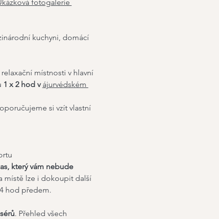
kázková fotogalerie 
ezinárodní kuchyni, domácí 
, relaxační místnosti v hlavní 
 
1 x 2 hod v 
ájurvédském 
poručujeme si vzít vlastní 
ortu 
čas, který vám nebude 
a místě lze i dokoupit další 
24 hod předem. 
asérů
. Přehled všech 