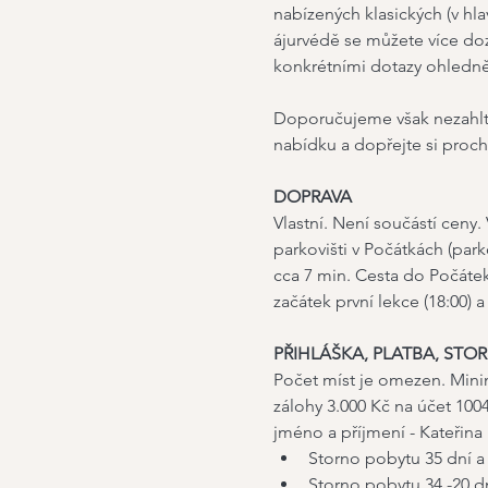
nabízených klasických (v hl
ájurvédě se můžete více do
konkrétními dotazy ohledně 
Doporučujeme však nezahltit
nabídku a dopřejte si proc
DOPRAVA
Vlastní. Není součástí ceny.
parkovišti v Počátkách (park
cca 7 min. Cesta do Počátek
začátek první lekce (18:00) a 
PŘIHLÁŠKA, PLATBA, STO
Počet míst je omezen. Minim
zálohy 3.000 Kč na účet 10
jméno a příjmení - Kateřina
Storno pobytu 35 dní a
Storno pobytu 34 -20 dn