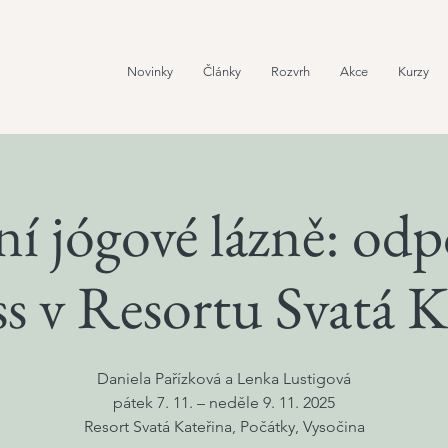
Novinky
Články
Rozvrh
Akce
Kurzy
í jógové lázně: odp
ss v Resortu Svatá K
Daniela Pařízková a Lenka Lustigová
pátek 7. 11. – neděle 9. 11. 2025
Resort Svatá Kateřina, Počátky, Vysočina