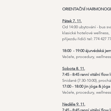
ORIENTAČNÍ HARMONOG
Pátek 7. 11.
Od 14:00 ubytování - bus svá
klasické hotelové wellness,
příjezdu řidiči tel: 774 427 7
18:00  - 19:00 ájurvédská j
Večeře, procedury, wellness
Sobota 8. 11.
7:45 - 8:45 ranní vitální fl
Snídaně (7:30-10:00), proch
17:00 - 18:00 jin jóga & jóga
Večeře, procedury, wellness
Neděle 9. 11.
7:45 - 8:45 ranní vitální fl