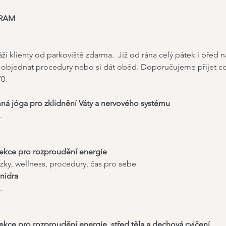
RAM
ží klienty od parkoviště zdarma.  Již od rána celý pátek i před 
  objednat procedury nebo si dát oběd. Doporučujeme přijet co 
70.
emná jóga pro zklidnění Váty a nervového systému
.
ow lekce pro rozproudění energie
ázky, wellness, procedury, čas pro sebe
 nidra
.
ow lekce pro rozproudění energie, střed těla a dechová cvičení