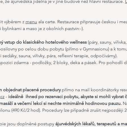
, že ájurvédská jídelna je v jiné budově než hlavní restaurace. 
U
it výběrem z 
menu
 ala carte. Restaurace připravuje českou i m
i bylinkami a maso je z okolních pastvin:-).
 vstup do klasického hotelového wellness
 (páry, sauny, vířivka
posilovny po celou dobu pobytu (přímo v Gymnasionu) a k tomu
sedáky, sauna, vířivky, pára, reflexní terapie, odpočívárny).
pozici zdarma - podložky, 2 bloky, deka a pásek. Pro pohodlí do
 objednat placené procedury
 přímo na mail koordinátorky res
.cz
 - 
ideálně  ihned po rezervaci pobytu, abyste si mohli vybrat 
i masáží a večerní lekcí si nechte minimálně hodinovou pauzu.
 N
lonu (490 Kč/2 hod). Procedury lze případně zrušit nejpozději 
pie jsou doplněné postupy 
ájurvédských lékařů, terapeutů a m