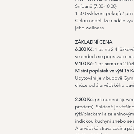
Snídaně (7:30-10:00)
11:00 vyklizení pokojů / při
Celou neděli lze nadále vyu
jeho wellness
ZÁKLADNÍ CENA
6.300 Kč: 
1 os na 2-4 lůžkov
víkendech se připravují čerst
9.100 Kč:
 1 os 
sama
 na 2-lů
Místní poplatek ve výši 15
Ubytování je v budově 
Gymn
chůze od ájurvédského pavilo
2.200 Kč: 
přikoupení ájurvéd
předem). Snídaně je většino
rýží/plackami a zeleninovým
indickou kuchyni anebo se 
Ájurvédská strava začíná pá