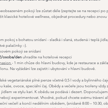
 neobsazeném pokoji lze zůstat déle (zeptejte se na recepci po 
žít klasické hotelové wellness, objednat procedury nebo znovu v
ém pokoj s bohatou snídaní - sladká i slaná, studená i teplá jíd
vé palačinky :-).
žkovém pokoji se snídaní
 Kč/osoba/den
 uhradíte na hotelové recepci
asion 
- 1 min chůze do hlavní budovy, kde je restaurace a zákla
nu. Na vyžádání lze zajistit i ubytování v hlavní budově.
ské vegetariánské plné penze včetně 0,5 l vody a bylinného čaje
u kaše, ovoce, speciální čaj. Obědy a večeře jsou tvořeny vždy
 jídlem ve stylu kari. K obědu se podává i dezert. Doporučujeme 
nebojí experimentovat. Vhodné, pokud chcete svému trávení ale
teční večeří a končí nedělním obědem, (snídaně 8:00 – 10:30, ob