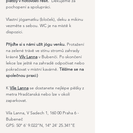
platby v hotovosti řešit.  
Děkujeme za 
pochopení a spolupráci.
Vlastní jógamatku (bloček), deku a mikinu 
vezměte s sebou. WC je na místě k 
dispozici.
Přijďte si s námi užít jógu venku.
 Protažení 
na zelené trávě ve stínu stromů zahrady 
krásné 
Vily Lanna
 v Bubenči. Po skončení 
lekce lze ještě na zahradě odpočívat nebo 
pokračovat v místní kavárně. 
Těšíme se na 
společnou praxi:)
K 
Vile Lanna
 se dostanete nejlépe pěšky z 
metra Hradčanská nebo lze v okolí 
zaparkovat. 
Vila Lanna, V Sadech 1, 160 00 Praha 6 - 
Bubeneč
GPS: 50° 6' 9.022"N, 14° 24' 25.341"E