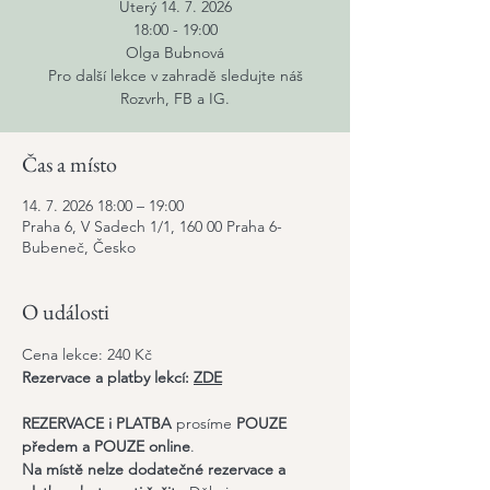
Úterý 14. 7. 2026
18:00 - 19:00
Olga Bubnová
Pro další lekce v zahradě sledujte náš
Rozvrh, FB a IG.​
Čas a místo
14. 7. 2026 18:00 – 19:00
Praha 6, V Sadech 1/1, 160 00 Praha 6-
Bubeneč, Česko
O události
Cena lekce: 240 Kč
Rezervace a platby lekcí:
ZDE
REZERVACE i PLATBA
 prosíme 
POUZE 
předem a POUZE online
. 
Na místě nelze dodatečné rezervace a 