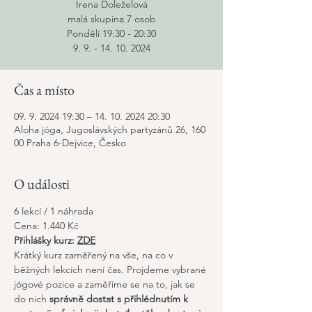
Irena Doleželová
malá skupina 7 osob
Pondělí 19:30 - 20:30
9. 9. - 14. 10. 2024
Čas a místo
09. 9. 2024 19:30 – 14. 10. 2024 20:30
Aloha jóga, Jugoslávských partyzánů 26, 160
00 Praha 6-Dejvice, Česko
O události
6 lekcí / 1 náhrada
Cena: 1.440 Kč
Přihlášky kurz:
ZDE
Krátký kurz zaměřený na vše, na co v 
běžných lekcích není čas. Projdeme vybrané 
jógové pozice a zaměříme se na to, jak se 
do nich 
správně dostat s přihlédnutím k 