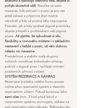
anatomii a fyziologii vlastního těla, abyste si 
pohyb skutečně užili
. Naučíte se sami 
rozeznat, kdy setrvání v pozici je pro vás 
ještě zdravé a příjemné (byť možná 
náročné) a kdy už pozice tělu neprospívá. 
Poznáte, jak a kdy využívat jógové pomůcky, 
abyste přispěli k prohloubení vaší jógové 
praxe. 
Až zjistíte, že vybudovat si sílu, 
flexibilitu a rovnováhu můžete i v základním 
nastavení v každé z pozic, už vám dobrou 
náladu nic nevezme.
​Pravidelnost a stabilní malá skupina  
cvičících umožňuje individuální přístup, 
pokrok v jógové praxi i rychlejší vnímání 
pozitivních přínosů cvičení.
SYSTÉM REZERVACE A NÁHRAD
Rezervace a platba celého kurzu pouze 
online přes rezervační systém s vlastním 
rezervačním účtem. Pokud kurzovou lekci 
sami včas
 (min. 3 hod před lekcí) v 
rezervačním systému stornujete, získáte na 
svůj rezervační účet náhradu. Náhradou lze 