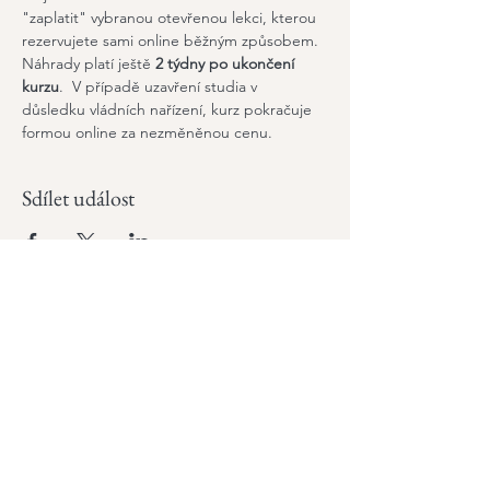
"zaplatit" vybranou otevřenou lekci, kterou 
rezervujete sami online běžným způsobem. 
Náhrady platí ještě 
2 týdny po ukončení 
kurzu
.  V případě uzavření studia v 
důsledku vládních nařízení, kurz pokračuje 
formou online za nezměněnou cenu.
Sdílet událost
Odebírejte náš newsletter
a zůstaňte v obraze
Email