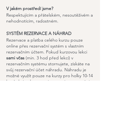
V jakém prostředí jsme?
Respektujícím a přátelském, nesoutěživém a
nehodnotícím, radostném.
SYSTÉM REZERVACE A NÁHRAD
Rezervace a platba celého kurzu pouze
online přes rezervační systém s vlastním
rezervačním účtem. Pokud kurzovou lekci
sami včas
(min. 3 hod před lekcí) v
rezervačním systému stornujete, získáte na
svůj rezervační účet náhradu. Náhradu je
možné využít pouze na kurzy pro holky 10-14
let. Lekci pak rezervujete sami v rezervačním
systému běžným způsobem. Platnost náhrad
vyprší
2 týdny po skonční kurzu
.
V případě
uzavření studia v důsledku vládních nařízení,
kurz pokračuje formou online za
nezměněnou cenu.
Sdílet událost