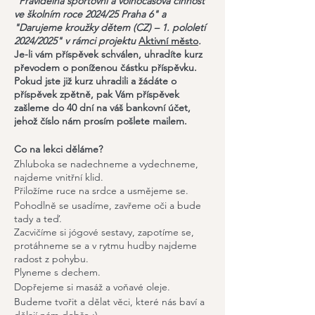
"Pravidelná sportovní a volnočasová činnost
ve školním roce 2024/25 Praha 6" a
"Darujeme kroužky dětem (CZ) – 1. pololetí
2024/2025" v rámci projektu
Aktivní město
.
Je-li vám příspěvek schválen, uhradíte kurz
převodem o poníženou částku příspěvku.
Pokud jste již kurz uhradili a žádáte o
příspěvek zpětně, pak Vám příspěvek
zašleme do 40 dní na váš bankovní účet,
jehož číslo nám prosím pošlete mailem.
Co na lekci děláme?
Zhluboka se nadechneme a vydechneme,
najdeme vnitřní klid.
Přiložíme ruce na srdce a usmějeme se.
Pohodlně se usadíme, zavřeme oči a bude
tady a teď.
Zacvičíme si jógové sestavy, zapotíme se,
protáhneme se a v rytmu hudby najdeme
radost z pohybu.
Plyneme s dechem.
Dopřejeme si masáž a voňavé oleje.
Budeme tvořit a dělat věci, které nás baví a