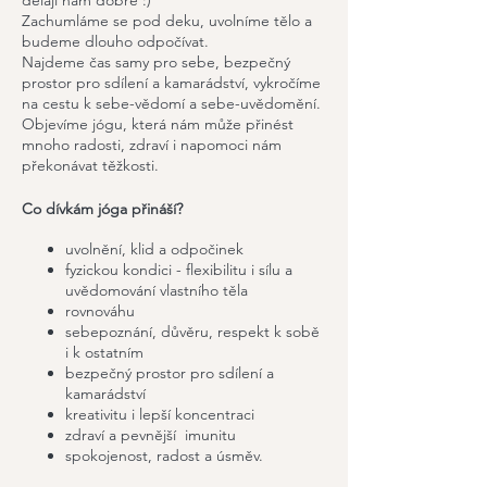
dělají nám dobře :)
Zachumláme se pod deku, uvolníme tělo a
budeme dlouho odpočívat.
Najdeme čas samy pro sebe, bezpečný
prostor pro sdílení a kamarádství, vykročíme
na cestu k sebe-vědomí a sebe-uvědomění.
Objevíme jógu, která nám může přinést
mnoho radosti, zdraví i napomoci nám
překonávat těžkosti.
Co dívkám jóga přináší?
uvolnění, klid a odpočinek
fyzickou kondici - flexibilitu i sílu a
uvědomování vlastního těla
rovnováhu
sebepoznání, důvěru, respekt k sobě
i k ostatním
bezpečný prostor pro sdílení a
kamarádství
kreativitu i lepší koncentraci
zdraví a pevnější imunitu
spokojenost, radost a úsměv.