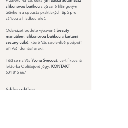
V závěru na Vás čeká 
lymfatická automasáž 
silikonovou baňkou
 s výrazně liftingovým 
účinkem a spousta praktických tipů pro 
zářivou a hladkou pleť.
Odcházet budete vybavená 
beauty 
manuálem
, 
silikonovou baňkou
 a 
kartami 
sestavy cviků
, které Vás spolehlivě podpoří 
při Vaší domácí praxi.
Těší se na Vás 
Yvona Švecová
,
 certifikovaná 
lektorka Obličejové jógy. 
KONTAKT: 
604 815 667
Sdílet událost