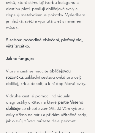
cviků, které stimulují tvorbu kolagenu a 
elastinu pleti, posilují obličejové svaly a 
zlepšují metabolismus pokožky. Výsledkem 
je hladká, svěží a vypnutá pleť s minimem 
vrásek.
S sebou: pohodlné oblečení, pleťový olej, 
větší zrcátko.
Jak to funguje:
V první části se naučíte 
obličejovou 
rozcvičku
, základní sestavu cviků pro celý 
obličej, krk a dekolt, a k ní doplňkové cviky.
V druhé části si pomocí individuální 
diagnostiky určíte, na které 
partie Vašeho 
obličeje
 se chcete zaměřit. Já Vám vyberu 
cviky přímo na míru a přidám užitečné rady, 
jak o svůj půvab můžete dále pečovat.