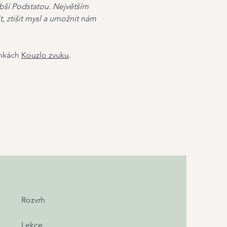
ubší Podstatou. Největším 
, ztišit mysl a umožnit nám 
ánkách 
Kouzlo zvuku
.
Rozvrh
Lekce