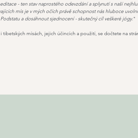
editace - ten stav naprostého odevzdání a splynutí s naší nejhl
ajících mís je v mých očích právě schopnost nás hluboce uvolnit
Podstatu a dosáhnout sjednocení - skutečný cíl veškeré jógy
."
i tibetských mísách, jejich účincích a použití, se dočtete na str