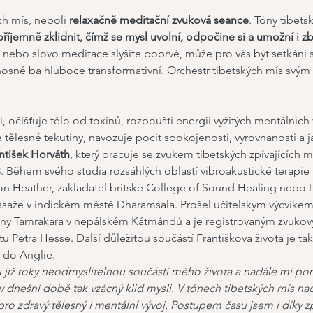
ch mís, neboli 
relaxačně meditační zvuková seance
. Tóny tibets
příjemně zklidnit, čímž se mysl uvolní, odpočine si a umožní i z
 nebo slovo meditace slyšíte poprvé, může pro vás být setkání 
osné ba hluboce transformativní. Orchestr tibetských mís svým
í, očišťuje tělo od toxinů, rozpouští energii vyžitých mentálníc
e tělesné tekutiny, navozuje pocit spokojenosti, vyrovnanosti a
ntišek Horváth
, který pracuje se zvukem tibetských zpívajících 
. Během svého studia rozsáhlých oblastí vibroakustické terapie
mon Heather, zakladatel britské College of Sound Healing neb
masáže v indickém městě Dharamsala. Prošel učitelským výcvikem
shny Tamrakara v nepálském Kátmándú a je registrovaným zvuk
 Petra Hesse. Další důležitou součástí Františkova života je tak
í do Anglie.
u již roky neodmyslitelnou součástí mého života a nadále mi pom
 dnešní době tak vzácný klid mysli. V tónech tibetských mís nac
 pro zdravý tělesný i mentální vývoj. Postupem času jsem i díky 