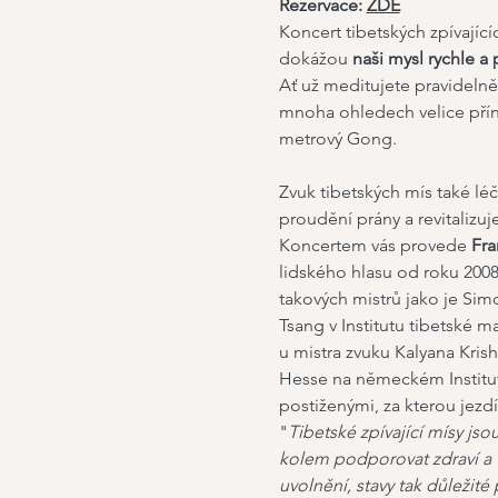
Rezervace: 
ZDE
Koncert tibetských zpívající
dokážou 
naši mysl rychle a 
Ať už meditujete pravidelně
mnoha ohledech velice přín
metrový Gong.
Zvuk tibetských mís také léč
proudění prány a revitalizuj
Koncertem vás provede 
Fra
lidského hlasu od roku 2008
takových mistrů jako je Si
Tsang v Institutu tibetské 
u mistra zvuku Kalyana Kri
Hesse na německém Institutu
postiženými, za kterou jezd
"
Tibetské zpívající mísy jso
kolem podporovat zdraví a v
uvolnění, stavy tak důležité