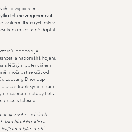
kých zpívajících mís 
bytku těla se zregenerovat.
se zvukem tibetských mís v 
 zvukem majestátně doplní 
h vzorců, podporuje 
 jasnosti a napomáhá hojení.
mís a léčivým potenciálem 
 měl možnost se učit od 
o Dr. Lobsang Dhondup 
 práce s tibetskými mísami 
ovým masérem metody Petra 
é práce s tělesně 
áhají v sobě i v lidech 
házím hloubku, klid a 
zpívajícím mísám mohl 