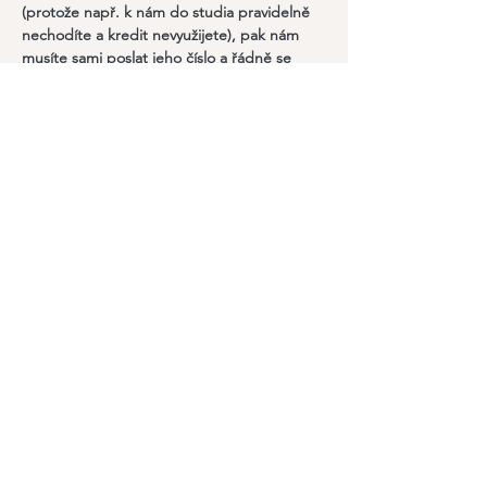
(protože např. k nám do studia pravidelně 
nechodíte a kredit nevyužijete), pak nám 
musíte sami poslat jeho číslo a řádně se 
identifikovat (datum lekce, jméno, mail).
Sdílet událost
Odebírejte náš newsletter
a zůstaňte v obraze
Email
Join