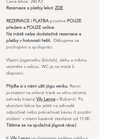
Cena lekce: 240 Kč
Rezervace a platby lekcí:
ZDE
REZERVACE i PLATBA
 prosíme 
POUZE 
předem a POUZE online
. 
Na místě nelze dodatečné rezervace a 
platby v hotovosti řešit.  
Děkujeme za 
pochopení a spolupráci.
Vlastní jógamatku (bloček), deku a mikinu 
vezměte s sebou. WC je na místě k 
dispozici.
Přijďte si s námi užít jógu venku.
 Ranní 
protažení na zelené trávě ve stínu stromů 
zahrady krásné 
Vily Lanna
 v Bubenči. Po 
skončení lekce lze ještě na zahradě 
odpočívat nebo pokračovat kávou či pozdní 
snídaní  v místní kavárně otevřené od 11:00. 
Těšíme se na společná jógová rána:)
K 
Vile Lanna
 se dostanete nejlépe pěšky z 