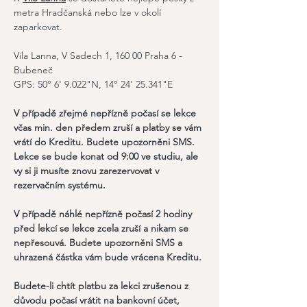
metra Hradčanská nebo lze v okolí 
zaparkovat. 
Vila Lanna, V Sadech 1, 160 00 Praha 6 - 
Bubeneč
GPS: 50° 6' 9.022"N, 14° 24' 25.341"E
V případě zřejmé nepřízně počasí se lekce 
včas min. den předem zruší a platby se vám 
vrátí do Kreditu. Budete upozorněni SMS.
Lekce se bude konat od 9:00 ve studiu, ale 
vy si ji musíte znovu zarezervovat v 
rezervačním systému.
V případě náhlé nepřízně počasí 2 hodiny 
před lekcí se lekce zcela zruší a nikam se 
nepřesouvá. Budete upozorněni SMS a 
uhrazená částka vám bude vrácena Kreditu.
Budete-li chtít platbu za lekci zrušenou z 
důvodu počasí vrátit na bankovní účet, 