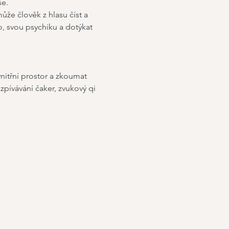
še.
ůže člověk z hlasu číst a 
o, svou psychiku a dotýkat 
itřní prostor a zkoumat 
pívávání čaker, zvukový qi 