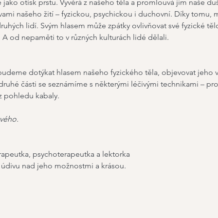
ě jako otisk prstu. Vyvěrá z našeho těla a promlouvá jím naše du
vami našeho žití – fyzickou, psychickou i duchovní. Díky tomu, m
ruhých lidí. Svým hlasem může zpátky ovlivňovat své fyzické těl
. A od nepaměti to v různých kulturách lidé dělali.
budeme dotýkat hlasem našeho fyzického těla, objevovat jeho vn
 druhé části se seznámíme s některými léčivými technikami – proz
z pohledu kabaly.
vého. 
apeutka, psychoterapeutka a lektorka 
 údivu nad jeho možnostmi a krásou. 