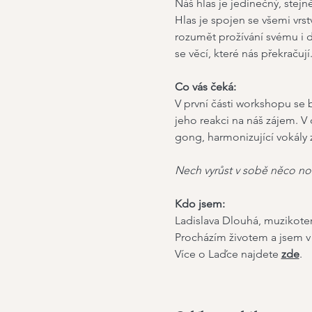
Náš hlas je jedinečný, stejn
Hlas je spojen se všemi vrst
rozumět prožívání svému i d
se věcí, které nás překračují
Co vás čeká: 
V první části workshopu se 
jeho reakci na náš zájem. V
gong, harmonizující vokály 
Nech vyrůst v sobě něco no
Kdo jsem:
Ladislava Dlouhá, muzikoter
Procházím životem a jsem v
Více o Laďce najdete 
zde
. 