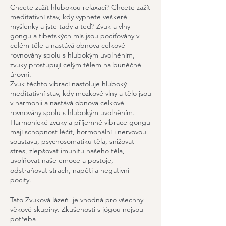
Chcete zažít hlubokou relaxaci? Chcete zažít
meditativní stav, kdy vypnete veškeré
myšlenky a jste tady a teď? Zvuk a vlny
gongu a tibetských mís jsou pociťovány v
celém těle a nastává obnova celkové
rovnováhy spolu s hlubokým uvolněním,
zvuky prostupují celým tělem na buněčné
úrovni.
Zvuk těchto vibrací nastoluje hluboký
meditativní stav, kdy mozkové vlny a tělo jsou
v harmonii a nastává obnova celkové
rovnováhy spolu s hlubokým uvolněním.
Harmonické zvuky a příjemné vibrace gongu
mají schopnost léčit, hormonální i nervovou
soustavu, psychosomatiku těla, snižovat
stres, zlepšovat imunitu našeho těla,
uvolňovat naše emoce a postoje,
odstraňovat strach, napětí a negativní
pocity.
Tato Zvuková lázeň je vhodná pro všechny
věkové skupiny. Zkušenosti s jógou nejsou
potřeba