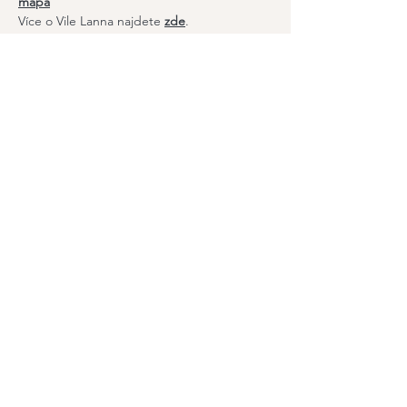
mapa
Více o Vile Lanna najdete
zde
.
Sdílet událost
Odebírejte náš newsletter
a zůstaňte v obraze
Email
Join