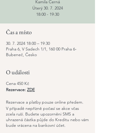
Kamila Černá
Úterý 30. 7. 2024
18:00 - 19:30
Čas a místo
30. 7. 2024 18:00 – 19:30
Praha 6, V Sadech 1/1, 160 00 Praha 6-
Bubeneč, Česko
O události
Cena 450 Kč
Rezervace:
ZDE
Rezervace a platby pouze online předem.
V případě nepřízně počasí se akce včas
zcela ruší. Budete upozorněni SMS a
uhrazená částka půjde do Kreditu nebo vám
bude vrácena na bankovní účet.