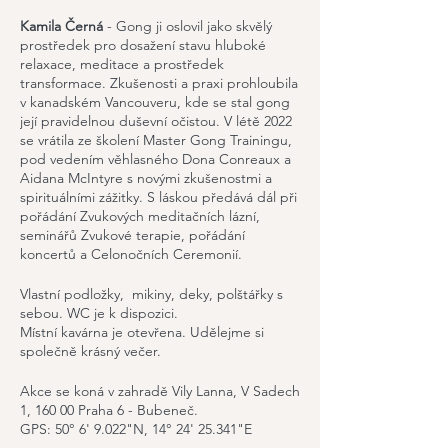
Kamila Černá
- Gong ji oslovil jako skvělý
prostředek pro dosažení stavu hluboké
relaxace, meditace a prostředek
transformace. Zkušenosti a praxi prohloubila
v kanadském Vancouveru, kde se stal gong
její pravidelnou duševní očistou. V létě 2022
se vrátila ze školení Master Gong Trainingu,
pod vedením věhlasného Dona Conreaux a
Aidana McIntyre s novými zkušenostmi a
spirituálními zážitky. S láskou předává dál při
pořádání Zvukových meditačních lázní,
seminářů Zvukové terapie, pořádání
koncertů a Celonočních Ceremonií.
Vlastní podložky, mikiny, deky, polštářky s
sebou. WC je k dispozici.
Místní kavárna je otevřena. Udělejme si
společně krásný večer.
Akce se koná v zahradě Vily Lanna, V Sadech
1, 160 00 Praha 6 - Bubeneč.
GPS: 50° 6' 9.022"N, 14° 24' 25.341"E