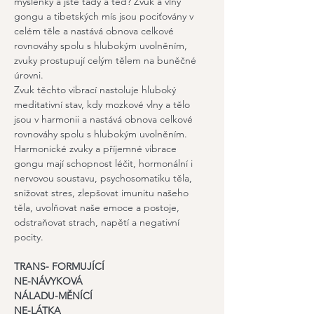
myšlenky a jste tady a teď? Zvuk a vlny 
gongu a tibetských mís jsou pociťovány v 
celém těle a nastává obnova celkové 
rovnováhy spolu s hlubokým uvolněním, 
zvuky prostupují celým tělem na buněčné 
úrovni.
Zvuk těchto vibrací nastoluje hluboký 
meditativní stav, kdy mozkové vlny a tělo 
jsou v harmonii a nastává obnova celkové 
rovnováhy spolu s hlubokým uvolněním. 
Harmonické zvuky a příjemné vibrace 
gongu mají schopnost léčit, hormonální i 
nervovou soustavu, psychosomatiku těla, 
snižovat stres, zlepšovat imunitu našeho 
těla, uvolňovat naše emoce a postoje, 
odstraňovat strach, napětí a negativní 
pocity.
TRANS- FORMUJÍCÍ           
NE-NÁVYKOVÁ                      
NÁLADU-MĚNÍCÍ                            
NE-LÁTKA