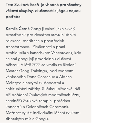
Tato Zvuková lázeň  je vhodná pro všechny 
věkové skupiny, zkušenosti s jógou nejsou 
potřeba
Kamila Černá
 Gong ji oslovil jako skvělý 
prostředek pro dosažení stavu hluboké 
relaxace, meditace a prostředek 
transformace.  Zkušenosti a praxi 
prohloubila v kanadském Vancouveru, kde 
se stal gong její pravidelnou duševní 
očistou. V létě 2022 se vrátila ze školení 
Master Gong Trainingu, pod vedením 
věhlasného Dona Conreaux a Aidana 
McIntyre s novými zkušenostmi a 
spirituálními zážitky. S láskou předává  dál 
při pořádání Zvukových meditačních lázní, 
seminářů Zvukové terapie, pořádání 
koncertů a Celonočních Ceremonií. 
Možnost využít Individuální léčení zvukem-
tibetských mís a Gongu.