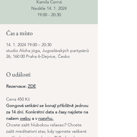
Kamila Černá
Neděle 14. 1. 2024
19:00 - 20:30
Čas a místo
14. 1. 2024 19:00 – 20:30
studio Aloha jóga, Jugoslávských partyzánů
26, 160 00 Praha 6-Dejvice, Česko
O události
​Rezervace: 
ZDE
Cena 450 Kč
Gongová setkání se konají přibližně jednou 
za 14 dní. Konkrétní data a časy najdete na 
našem 
webu
 a v 
rozvrhu
.
Chcete zažít hlubokou relaxaci? Chcete 
zažít meditativní stav, kdy vypnete veškeré 