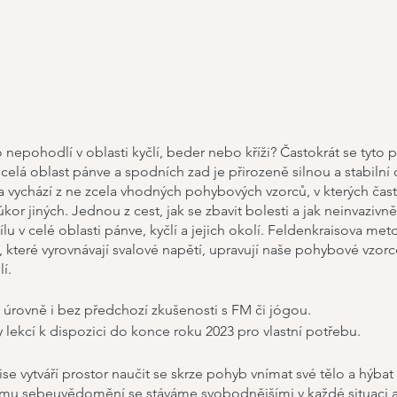
 nepohodlí v oblasti kyčlí, beder nebo kříži? Častokrát se tyto
elá oblast pánve a spodních zad je přirozeně silnou a stabilní 
 vychází z ne zcela vhodných pohybových vzorců, v kterých čas
or jiných. Jednou z cest, jak se zbavit bolesti a jak neinvaziv
sílu v celé oblasti pánve, kyčlí a jejich okolí. Feldenkraisova m
 které vyrovnávají svalové napětí, upravují naše pohybové vzorce
í.
úrovně i bez předchozí zkušenosti s FM či jógou.
 lekcí k dispozici do konce roku 2023 pro vlastní potřebu.
e vytváří prostor naučit se skrze pohyb vnímat své tělo a hýbat
šímu sebeuvědomění se stáváme svobodnějšími v každé situaci a 