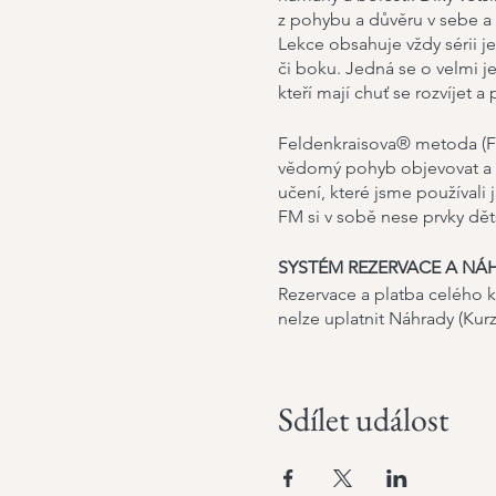
z pohybu a důvěru v sebe a 
Lekce obsahuje vždy sérii j
či boku. Jedná se o velmi 
kteří mají chuť se rozvíjet a
Feldenkraisova® metoda (FM
vědomý pohyb objevovat a 
učení, které jsme používali 
FM si v sobě nese prvky dě
SYSTÉM REZERVACE A NÁ
Rezervace a platba celého k
nelze uplatnit Náhrady (Kurz
Sdílet událost