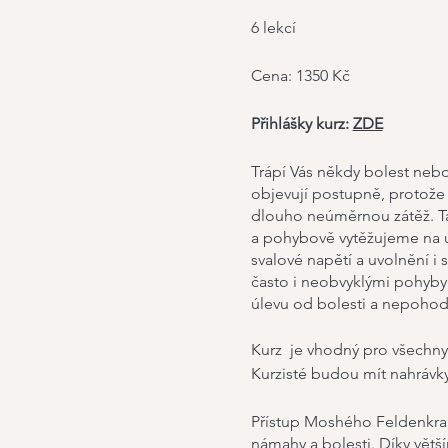
6 lekcí
Cena: 1350 Kč
Přihlášky kurz:
ZDE
Trápí Vás někdy bolest nebo
objevují postupně, protože c
dlouho neúměrnou zátěž. Ta
a pohybově vytěžujeme na úk
svalové napětí a uvolnění i 
často i neobvyklými pohyby,
úlevu od bolesti a nepohodl
Kurz je vhodný pro všechny 
Kurzisté budou mít nahrávky
Přístup Moshého Feldenkrais
námahy a bolesti. Díky vět