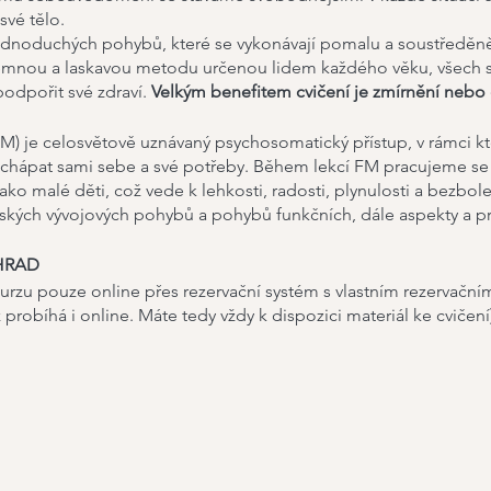
své tělo.
ednoduchých pohybů, které se vykonávají pomalu a soustředěně,
jemnou a laskavou metodu určenou lidem každého věku, všech 
 podpořit své zdraví.
Velkým benefitem cvičení je zmírnění nebo 
) je celosvětově uznávaný psychosomatický přístup, v rámci k
chápat sami sebe a své potřeby. Během lekcí FM pracujeme se
jako malé děti, což vede k lehkosti, radosti, plynulosti a bezbole
tských vývojových pohybů a pohybů funkčních, dále aspekty a p
HRAD
urzu pouze online přes rezervační systém s vlastním rezervační
 probíhá i online. Máte tedy vždy k dispozici materiál ke cvičení)