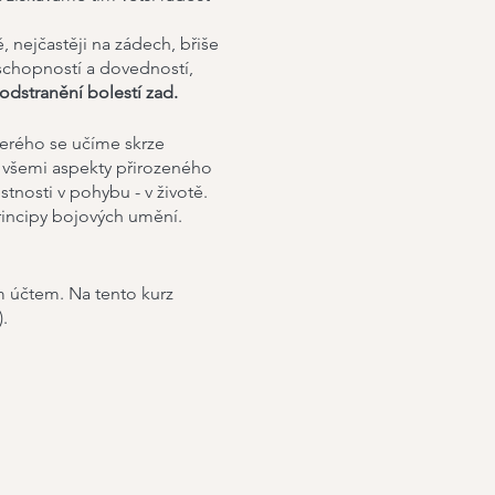
 nejčastěji na zádech, břiše
schopností a dovedností,
odstranění bolestí zad.
terého se učíme skrze
 všemi aspekty přirozeného
stnosti v pohybu - v životě.
rincipy bojových umění.
m účtem. Na tento kurz
.