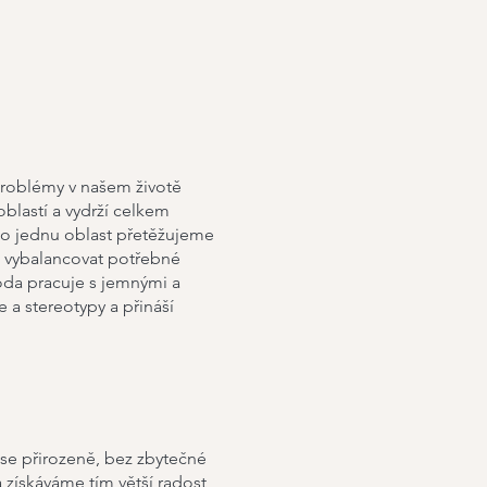
 problémy v našem životě
oblastí a vydrží celkem
to jednu oblast přetěžujeme
ně vybalancovat potřebné
etoda pracuje s jemnými a
 a stereotypy a přináší
 se přirozeně, bez zbytečné
získáváme tím větší radost