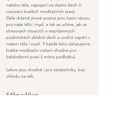
našeho těla, napojení na vlastní dech či 
navození kratších meditačních stavů.
Déle držené jinové pozice jsou často výzvou 
pro naše tělo i mysl, a tak se učíme, jak ve 
stresových situacích a nepříjemných 
podmínkách zklidnít dech a uvolnit napětí v 
našem těle i mysli. V každé lekci zařazujeme 
krátké meditační cvičení vhodné pro 
každodenní praxi (i mimo podložku).
Lekce jsou vhodné i pro začátečníky, bez 
ohledu na věk.
Sdílet událost