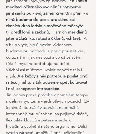
jara zaměřit jin(ov)ým způsobem.  
Po krátké 
meditaci očistného uvolnění si vytvoříme 
jarní sankalpu - svůj záměr či vnitřní přání - s 
nímž budeme do pozic pro stimulaci 
zimních drah ledvin a močového měchýře, 
tj. předklonů a záklonů,  i jarních meridiánů 
jater a žlučníku, rotací a úklonů, vcházet.
  A 
s hlubokým, ale úlevným výdechem 
budeme při odchodu z pozic pouštět vše, 
co už nám nijak neslouží a co už ve svém 
těle či mysli nepotřebujeme držet. 
Všichni asi můžeme uvolnit napětí z těla i 
mysli. 
Ale každý z nás potřebuje poslat pryč 
i něco jiného, a tak budeme opět kultivovat 
i naši schopnost introspekce.
Jin jógová praxe probíhá v pomalém tempu 
s delšími výdržemi v jednotlivých pozicích (2–
5 minut). Setrvání v ásanách napomáhá 
intenzivnějšímu působení na pojivové tkáně, 
flexibilitě kloubů a páteře a vede k 
hlubšímu uvolnění našeho organismu. Delší 
výdrže zároveň umožňují lepší uvědomění 