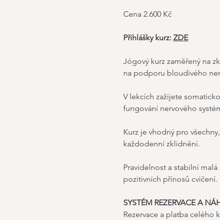
Cena 2.600 Kč
Přihlášky kurz: 
ZDE
Jógový kurz zaměřený na zkl
na podporu bloudivého nervu
V lekcích zažijete somatick
fungování nervového systému
Kurz je vhodný pro všechny,
každodenní zklidnění.
​Pravidelnost a stabilní mal
pozitivních přínosů cvičení.
SYSTÉM REZERVACE A NÁ
Rezervace a platba celého k