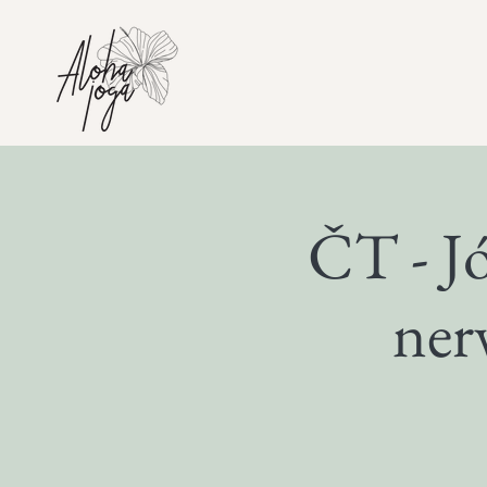
ČT - J
ner