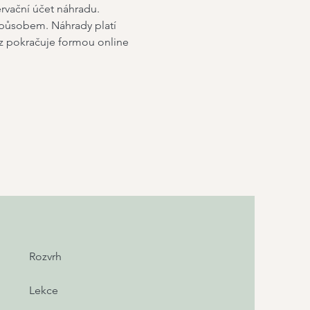
ervační účet náhradu. 
způsobem. Náhrady platí 
rz pokračuje formou online 
Rozvrh
Lekce