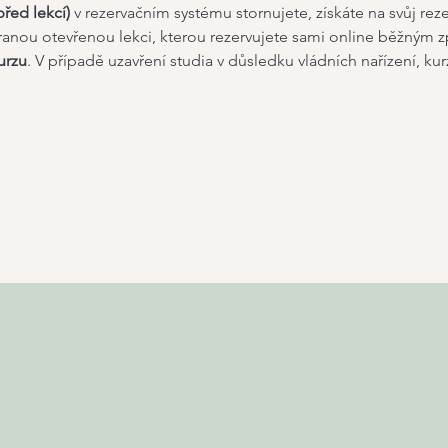
řed lekcí) 
v rezervačním systému stornujete, získáte na svůj rez
ranou otevřenou lekci, kterou rezervujete sami online běžným 
urzu
. V případě uzavření studia v důsledku vládních nařízení, ku