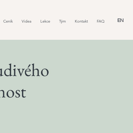
EN
Ceník
Videa
Lekce
Tým
Kontakt
FAQ
udivého
nost