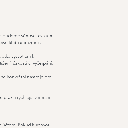
 se budeme věnovat cvikům 
avu klidu a bezpečí.
átká vysvětlení k 
žení, úzkosti či vyčerpání.
 se konkrétní nástroje pro 
 praxi i rychlejší vnímání 
ím účtem. Pokud kurzovou 