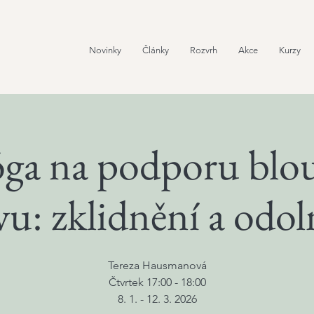
Novinky
Články
Rozvrh
Akce
Kurzy
óga na podporu blo
vu: zklidnění a odol
Tereza Hausmanová
Čtvrtek 17:00 - 18:00
8. 1. - 12. 3. 2026