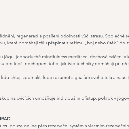
idnění, regeneraci a posílení odolnosti vůči stresu. Společně
, které pomáhají tělu přepínat z režimu „boj nebo útěk“ do st
ou jógu, jednoduché mindfulness meditace, dechová cvičení a kr
 pro lepší pochopení toho, jak tyto techniky pomáhají při přetí
 kdo chtějí zpomalit, lépe rozumět signálům svého těla a naučit
á skupina cvičících umožňuje individuální přístup, pokrok v jógové
HRAD
urzu pouze online přes rezervační systém s vlastním rezervačn