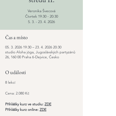
Veronika Švecová
Čtvrtek 19:30 - 20:30
5. 3. - 23. 4. 2026
Čas a místo
05. 3. 2026 19:30 – 23. 4. 2026 20:30
studio Aloha jóga, Jugoslávských partyzánů
26, 160 00 Praha 6-Dejvice, Česko
O události
8 lekcí
Cena: 2.080 Kč
Přihlášky kurz ve studiu: 
ZDE
Přihlášky kurz online: 
ZDE