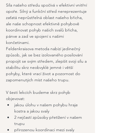
Síla našeho středu spočívá v efektivní vnitřní 
opoře. Silný a funkční střed nereprezentuje 
zaťatá neprůstřelná oblast našeho břicha, 
ale naše schopnost efektivně pohybově 
koordinovat pohyb našich svalů břicha, 
pánve a zad ve spojení s našimi 
končetinami. 
Feldenkraisova metoda nabízí jedinečný 
způsob, jak se bez izolovaného posilování 
propojit se svým středem, zlepšit svoji sílu a 
stabilitu skrz neobvyklé jemné i větší 
pohyby, které vrací život a pozornost do 
zapomenutých míst našeho trupu. 
V šesti lekcích budeme skrz pohyb 
objevovat:
jakou úlohu v našem pohybu hraje 
kostra a jakou svaly
2 nejčastí způsoby přetížení v našem 
trupu
přirozenou koordinaci mezi svaly 