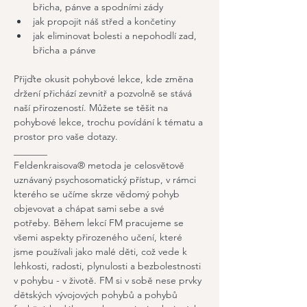
břicha, pánve a spodními zády
jak propojit náš střed a končetiny
jak eliminovat bolesti a nepohodlí zad, 
břicha a pánve
Přijďte okusit pohybové lekce, kde změna 
držení přichází zevnitř a pozvolně se stává 
naší přirozeností. Můžete se těšit na 
pohybové lekce, trochu povídání k tématu a 
prostor pro vaše dotazy.
_______
Feldenkraisova® metoda je celosvětově 
uznávaný psychosomatický přístup, v rámci 
kterého se učíme skrze vědomý pohyb 
objevovat a chápat sami sebe a své 
potřeby. Během lekcí FM pracujeme se 
všemi aspekty přirozeného učení, které 
jsme používali jako malé děti, což vede k 
lehkosti, radosti, plynulosti a bezbolestnosti 
v pohybu - v životě. FM si v sobě nese prvky 
dětských vývojových pohybů a pohybů 