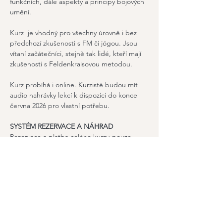
funkčních, dále aspekty a principy bojových 
umění.
Kurz  je vhodný pro všechny úrovně i bez 
předchozí zkušenosti s FM či jógou. Jsou 
vítaní začátečníci, stejně tak lidé, kteří mají 
zkušenosti s Feldenkraisovou metodou.
Kurz probíhá i online. Kurzisté budou mít 
audio nahrávky lekcí k dispozici do konce 
června 2026 pro vlastní potřebu.
SYSTÉM REZERVACE A NÁHRAD
Rezervace a platba celého kurzu pouze 
online přes rezervační systém s vlastním 
rezervačním účtem. Na tento kurz nelze 
uplatnit Náhrady (Kurz probíhá i online. 
Máte tedy vždy k dispozici materiál ke 
cvičení).
Sdílet událost